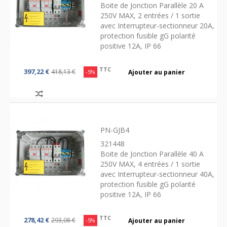
Boite de Jonction Parallèle 20 A
250V MAX, 2 entrées / 1 sortie
avec Interrupteur-sectionneur 20A,
protection fusible gG polarité
positive 12A, IP 66
TTC
397,22 €
418,13 €
-5%
Ajouter au panier
PN-GJB4
321448
Boite de Jonction Parallèle 40 A
250V MAX, 4 entrées / 1 sortie
avec Interrupteur-sectionneur 40A,
protection fusible gG polarité
positive 12A, IP 66
TTC
278,42 €
293,08 €
-5%
Ajouter au panier