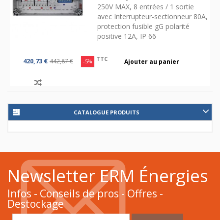
250V MAX, 8 entrées / 1 sortie
avec Interrupteur-sectionneur 80A,
protection fusible gG polarité
positive 12A, IP 66
TTC
420,73 €
442,87 €
-5%
Ajouter au panier
CATALOGUE PRODUITS
Newsletter ERM Énergies
Infos - Conseils de pros - Offres -
Destockage