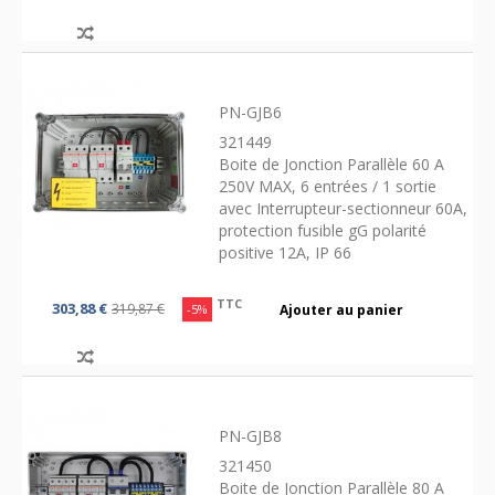
PN-GJB6
321449
Boite de Jonction Parallèle 60 A
250V MAX, 6 entrées / 1 sortie
avec Interrupteur-sectionneur 60A,
protection fusible gG polarité
positive 12A, IP 66
TTC
303,88 €
319,87 €
-5%
Ajouter au panier
PN-GJB8
321450
Boite de Jonction Parallèle 80 A