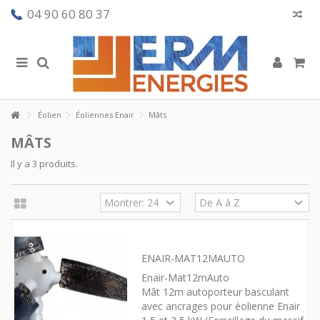
04 90 60 80 37
Éolien
Éoliennes Enair
Mâts
MÂTS
Il y a 3 produits.
ENAIR-MAT12MAUTO
Enair-Mat12mAuto
Mât 12m autoporteur basculant
avec ancrages pour éolienne Enair