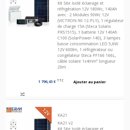
Kit Site Isolé éclairage et
réfrigération 12V 180Wc, 140Ah
avec : 2 Modules 90Wc 12V
(VICTRON-90-12-PLY), 1 régulateur
de charge 15A (Steca Solarix
PRS1515), 1 batterie 12V 140Ah
C100 (SolarPower-140), 3 lampes
basse consommation LED 5,6W
12V 600lm, 1 réfrigérateur ou
congélateur Steca PF166 166L,
câble solaire 1x4mm² longueur
20m
TTC
1 796,43 €
Ajouter au panier
KA21
KA21 v2
Kit Site Isolé éclairage et