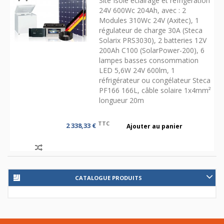
Site Isolé éclairage et réfrigération
24V 600Wc 204Ah, avec : 2
Modules 310Wc 24V (Axitec), 1
régulateur de charge 30A (Steca
Solarix PRS3030), 2 batteries 12V
200Ah C100 (SolarPower-200), 6
lampes basses consommation
LED 5,6W 24V 600lm, 1
réfrigérateur ou congélateur Steca
PF166 166L, câble solaire 1x4mm²
longueur 20m
TTC
2 338,33 €
Ajouter au panier
CATALOGUE PRODUITS