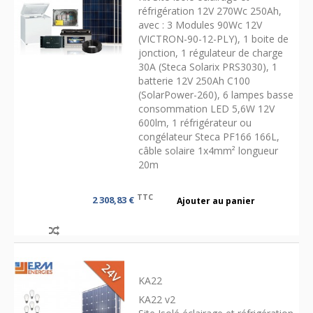
réfrigération 12V 270Wc 250Ah,
avec : 3 Modules 90Wc 12V
(VICTRON-90-12-PLY), 1 boite de
jonction, 1 régulateur de charge
30A (Steca Solarix PRS3030), 1
batterie 12V 250Ah C100
(SolarPower-260), 6 lampes basse
consommation LED 5,6W 12V
600lm, 1 réfrigérateur ou
congélateur Steca PF166 166L,
câble solaire 1x4mm² longueur
20m
TTC
2 308,83 €
Ajouter au panier
KA22
KA22 v2