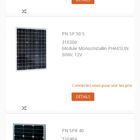
PN SP 50 S
310200
Module Monocristallin PHAESUN
50Wc 12V
Connectez-vous pour voir les prix
DÉTAILS
PN SPR 40
310404