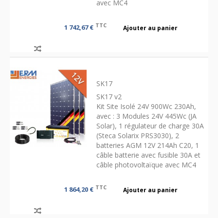
avec MC4
TTC
1 742,67 €
Ajouter au panier
SK17
SK17 v2
Kit Site Isolé 24V 900Wc 230Ah,
avec : 3 Modules 24V 445Wc (JA
Solar), 1 régulateur de charge 30A
(Steca Solarix PRS3030), 2
batteries AGM 12V 214Ah C20, 1
câble batterie avec fusible 30A et
câble photovoltaïque avec MC4
TTC
1 864,20 €
Ajouter au panier