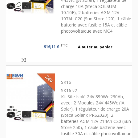
445Wc (JA Solar), 1 régulateur de
charge 10A (Steca SOLSUM
10.10F), 2 batteries AGM 12V
107Ah C20 (Sun Store 120), 1 câble
batterie avec fusible 15A et câble
photovoltaïque avec MC4
TTC
916,11 €
Ajouter au panier
SK16
SK16 v2
Kit Site Isolé 24V 890Wc 230Ah,
avec : 2 Modules 24V 445Wc (JA
Solar), 1 régulateur de charge 20A
(Steca Solarix PRS2020), 2
batteries AGM 12V 214Ah C20 (Sun
Store 250), 1 câble batterie avec
fusible 30A et câble photovoltaïque