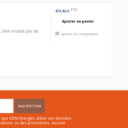
TTC
413,82 €
Ajouter au panier
V, 60A module pas de
Ajouter au comparateur
INSCRIPTION
ez que ERM Energies utilise vos données
rmations ou des promotions. Aucune