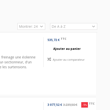
TTC
535,72 €
Ajouter au panier
 freinage une éolienne
Ajouter au comparateur
eur-sectionneur, d'un
e les surtensions.
TTC
3 077,52 €
3 239,50 €
-5%