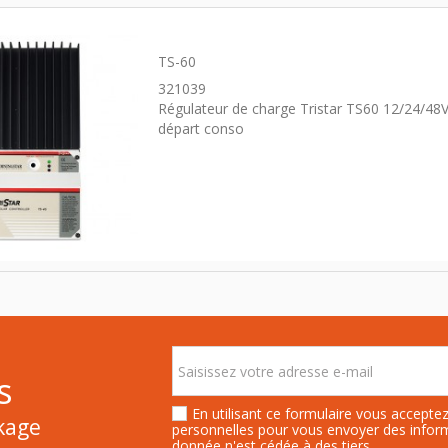
TS-60
321039
Régulateur de charge Tristar TS60 12/24/48
départ conso
s
En utilisant ce formulaire vous accept
ckage
personnelles pour vous envoyer des info
donnée n'est cédée à des tiers.