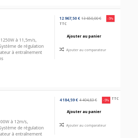
12 967,50 €
13 650,00 €
-5%
TTC
Ajouter au panier
/ 1250W à 11,5m/s,
Système de régulation
Ajouter au comparateur
rateur à entraînement
ns
TTC
4 184,59 €
4 404,83 €
-5%
Ajouter au panier
 300W à 12m/s,
Ajouter au comparateur
Système de régulation
rateur à entraînement