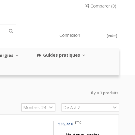
Comparer
(
0
)
Connexion
(vide)
Guides pratiques
nergies
Il y a 3 produits.
TTC
535,72 €
Ajouter au panier