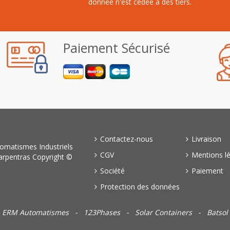
donnée n'est cédée à des tiers.
Paiement Sécurisé
Contactez-nous
Livraison
omatismes Industriels
CGV
Mentions l
arpentras Copyright ©
Société
Paiement
Protection des données
ERM Automatismes
-
123Phases
-
Solar Containers
-
Batsol