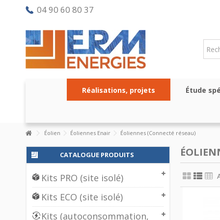
04 90 60 80 37
Réalisations, projets
Étude spé
Éolien
Éoliennes Enair
Éoliennes (Connecté réseau)
ÉOLIEN
CATALOGUE PRODUITS
Kits PRO (site isolé)
Kits ECO (site isolé)
Kits (autoconsommation,