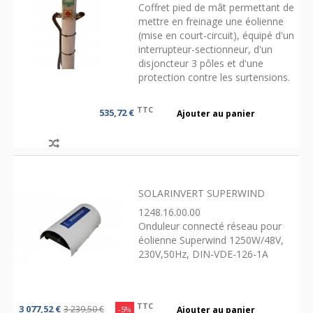
Coffret pied de mât permettant de
mettre en freinage une éolienne
(mise en court-circuit), équipé d'un
interrupteur-sectionneur, d'un
disjoncteur 3 pôles et d'une
protection contre les surtensions.
TTC
535,72 €
Ajouter au panier
SOLARINVERT SUPERWIND
1248.16.00.00
Onduleur connecté réseau pour
éolienne Superwind 1250W/48V,
230V,50Hz, DIN-VDE-126-1A
TTC
3 077,52 €
3 239,50 €
-5%
Ajouter au panier