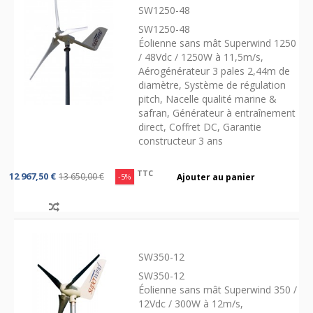
SW1250-48
SW1250-48
Éolienne sans mât Superwind 1250
/ 48Vdc / 1250W à 11,5m/s,
Aérogénérateur 3 pales 2,44m de
diamètre, Système de régulation
pitch, Nacelle qualité marine &
safran, Générateur à entraînement
direct, Coffret DC, Garantie
constructeur 3 ans
TTC
12 967,50 €
13 650,00 €
-5%
Ajouter au panier
SW350-12
SW350-12
Éolienne sans mât Superwind 350 /
12Vdc / 300W à 12m/s,