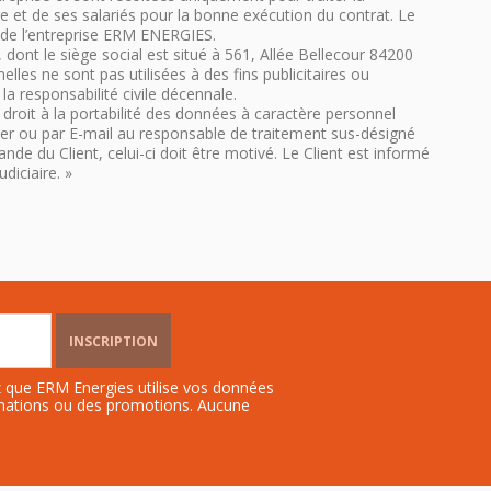
re et de ses salariés pour la bonne exécution du contrat. Le
e de l’entreprise ERM ENERGIES.
nt le siège social est situé à 561, Allée Bellecour 84200
es ne sont pas utilisées à des fins publicitaires ou
la responsabilité civile décennale.
du droit à la portabilité des données à caractère personnel
rrier ou par E-mail au responsable de traitement sus-désigné
e du Client, celui-ci doit être motivé. Le Client est informé
diciaire. »
INSCRIPTION
ez que ERM Energies utilise vos données
rmations ou des promotions. Aucune