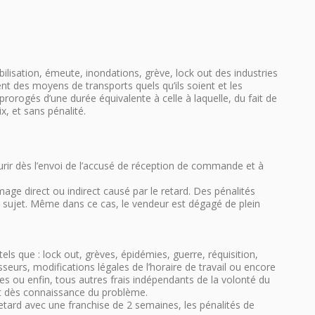
ilisation, émeute, inondations, grève, lock out des industries
ent des moyens de transports quels qu’ils soient et les
rorogés d’une durée équivalente à celle à laquelle, du fait de
, et sans pénalité.
courir dès l’envoi de l’accusé de réception de commande et à
age direct ou indirect causé par le retard. Des pénalités
ce sujet. Même dans ce cas, le vendeur est dégagé de plein
s que : lock out, grèves, épidémies, guerre, réquisition,
eurs, modifications légales de l’horaire de travail ou encore
es ou enfin, tous autres frais indépendants de la volonté du
ent dès connaissance du problème.
retard avec une franchise de 2 semaines, les pénalités de