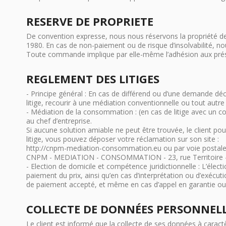
RESERVE DE PROPRIETE
De convention expresse, nous nous réservons la propriété de
1980. En cas de non-paiement ou de risque d’insolvabilité, 
Toute commande implique par elle-même l’adhésion aux prés
REGLEMENT DES LITIGES
- Principe général : En cas de différend ou d’une demande déco
litige, recourir à une médiation conventionnelle ou tout autre
- Médiation de la consommation : (en cas de litige avec un co
au chef d’entreprise.
Si aucune solution amiable ne peut être trouvée, le client p
litige, vous pouvez déposer votre réclamation sur son site :
http://cnpm-mediation-consommation.eu ou par voie postale 
CNPM - MEDIATION - CONSOMMATION - 23, rue Territoire 
- Election de domicile et compétence juridictionnelle : L’élect
paiement du prix, ainsi qu’en cas d’interprétation ou d’exécu
de paiement accepté, et même en cas d’appel en garantie ou 
COLLECTE DE DONNÉES PERSONNELL
Le client est informé que la collecte de ses données à caractè