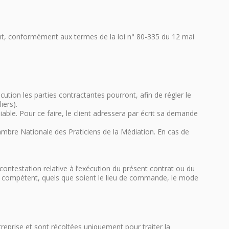
ent, conformément aux termes de la loi n° 80-335 du 12 mai
ution les parties contractantes pourront, afin de régler le
iers).
able. Pour ce faire, le client adressera par écrit sa demande
ambre Nationale des Praticiens de la Médiation. En cas de
e contestation relative à l’exécution du présent contrat ou du
seul compétent, quels que soient le lieu de commande, le mode
treprise et sont récoltées uniquement pour traiter la