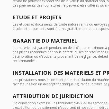
retard ne pouvant excéder 5% de la valeur du matériel non liv
Les paiements des fournitures ne peuvent être différés ou mo
ETUDE ET PROJETS
Les études et documents de toute nature remis ou envoyés par 
études et documents sont fournis gratuitement et la responsa
GARANTIE DU MATERIEL
Le matériel est garanti pendant un délai d’un an maximum à pa
des pièces reconnues par nous défectueuses et retournées Fra
détérioration ou d’accidents provenant de négligence, défaut de
recommandés.
INSTALLATION DES MATERIELS ET 
Les prestations nous incombant pour l’installation du matérie
l’acheteur selon un descriptif technique figurant sur l’offre de p
ATTRIBUTION DE JURIDICTION
De convention expresse, les tribunaux d’AVIGNON seront seu
d’expédition ou de paiement n’apportent ni novation ni dérogat