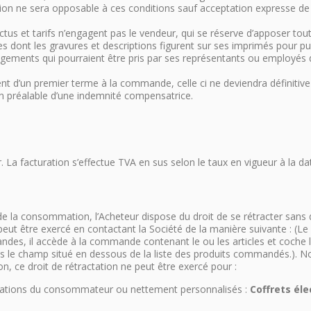
tion ne sera opposable à ces conditions sauf acceptation expresse de 
ctus et tarifs n’engagent pas le vendeur, qui se réserve d’apposer to
 dont les gravures et descriptions figurent sur ses imprimés pour pub
s engagements qui pourraient être pris par ses représentants ou emplo
nt d’un premier terme à la commande, celle ci ne deviendra définitive
on préalable d’une indemnité compensatrice.
. La facturation s’effectue TVA en sus selon le taux en vigueur à la dat
e la consommation, l’Acheteur dispose du droit de se rétracter sans d
ut être exercé en contactant la Société de la manière suivante : (Le 
des, il accède à la commande contenant le ou les articles et coche la
ans le champ situé en dessous de la liste des produits commandés.). 
, ce droit de rétractation ne peut être exercé pour :
fications du consommateur ou nettement personnalisés :
Coffrets éle