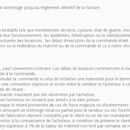
nce dommage jusqu’au règlement définitif de la facture.
imitatifs tels que tremblement de terre, cyclone, état de guerre, mob
à leur fonctionnement, les épidémies, l’interruption ou le ralentissem
entanée des livraisons ; les délais d’exécution de la commande étant p
ns ou la réalisation du marché ou de la commande et ce à notre choix
offre, sauf convention contraire. Les délais de livraison commencent à 
yable à la commande.
 d’annuler la commande ni celui de réclamer une indemnité pour le domm
ste une convention expresse et écrite entre le vendeur et l’acheteur à 
té de retard :
mande n’auraient pas été observées par l’acheteur,
r l’acheteur ne seraient pas arrivés à la date prévue.
sque le retard proviendra de cas de force majeure ou d’événements tel
e amenant un chômage total ou partiel pour le vendeur ou ses fourniss
 de fabrication dûment constatés par le client ou un de ses mandatair
rtun à la connaissance de l’acheteur, à condition de prévenir le cli
tre supérieur à 1% de la valeur du matériel non livré par semaine de 