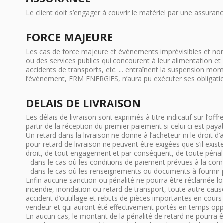
Le client doit s’engager à couvrir le matériel par une assura
FORCE MAJEURE
Les cas de force majeure et événements imprévisibles et non l
ou des services publics qui concourent à leur alimentation et 
accidents de transports, etc. ... entraînent la suspension mom
l’événement, ERM ENERGIES, n’aura pu exécuter ses obligatio
DELAIS DE LIVRAISON
Les délais de livraison sont exprimés à titre indicatif sur l’
partir de la réception du premier paiement si celui ci est pa
Un retard dans la livraison ne donne à l’acheteur ni le droit
pour retard de livraison ne peuvent être exigées que s’il exi
droit, de tout engagement et par conséquent, de toute pénali
- dans le cas où les conditions de paiement prévues à la com
- dans le cas où les renseignements ou documents à fournir pa
Enfin aucune sanction ou pénalité ne pourra être réclamée lor
incendie, inondation ou retard de transport, toute autre caus
accident d’outillage et rebuts de pièces importantes en cours
vendeur et qui auront été effectivement portés en temps oppo
En aucun cas, le montant de la pénalité de retard ne pourra ê