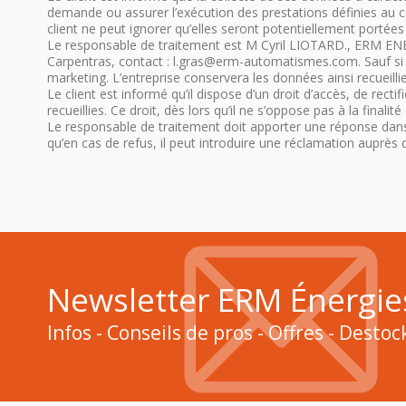
demande ou assurer l’exécution des prestations définies au con
client ne peut ignorer qu’elles seront potentiellement portées
Le responsable de traitement est M Cyril LIOTARD., ERM ENER
Carpentras, contact : l.gras@erm-automatismes.com. Sauf si le
marketing. L’entreprise conservera les données ainsi recueilli
Le client est informé qu’il dispose d’un droit d’accès, de rect
recueillies. Ce droit, dès lors qu’il ne s’oppose pas à la fin
Le responsable de traitement doit apporter une réponse dans u
qu’en cas de refus, il peut introduire une réclamation auprès 
Newsletter ERM Énergie
Infos - Conseils de pros - Offres - Desto