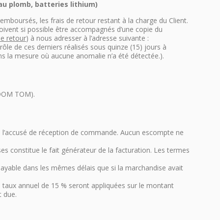
u plomb, batteries lithium)
remboursés, les frais de retour restant à la charge du Client.
 doivent si possible être accompagnés d’une copie du
e retour
) à nous adresser à l’adresse suivante :
le de ces derniers réalisés sous quinze (15) jours à
ns la mesure où aucune anomalie n’a été détectée.).
s DOM TOM).
t de l’accusé de réception de commande. Aucun escompte ne
s constitue le fait générateur de la facturation. Les termes
n payable dans les mêmes délais que si la marchandise avait
u taux annuel de 15 % seront appliquées sur le montant
t due.