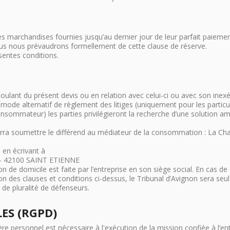
s marchandises fournies jusqu’au dernier jour de leur parfait paiem
nous nous prévaudrons formellement de cette clause de réserve.
entes conditions.
ulant du présent devis ou en relation avec celui-ci ou avec son inexéc
 mode alternatif de règlement des litiges (uniquement pour les particul
nsommateur) les parties privilégieront la recherche d’une solution ami
ourra soumettre le différend au médiateur de la consommation : La Ch
en écrivant à
- 42100 SAINT ETIENNE
ion de domicile est faite par l’entreprise en son siège social. En cas d
tion des clauses et conditions ci-dessus, le Tribunal d’Avignon sera 
de pluralité de défenseurs.
ES (RGPD)
re personnel est nécessaire à l'exécution de la mission confiée à l’en