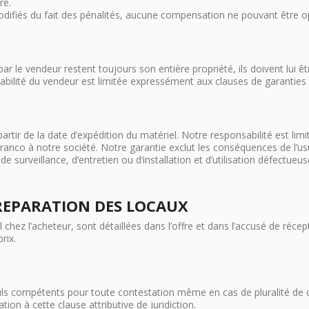
ré.
difiés du fait des pénalités, aucune compensation ne pouvant être op
le vendeur restent toujours son entière propriété, ils doivent lui êt
bilité du vendeur est limitée expressément aux clauses de garanties 
rtir de la date d’expédition du matériel. Notre responsabilité est li
nco à notre société. Notre garantie exclut les conséquences de l’usur
 surveillance, d’entretien ou d’installation et d’utilisation défectueuse
PREPARATION DES LOCAUX
l chez l’acheteur, sont détaillées dans l’offre et dans l’accusé de ré
rix.
ls compétents pour toute contestation même en cas de pluralité de 
ion à cette clause attributive de juridiction.