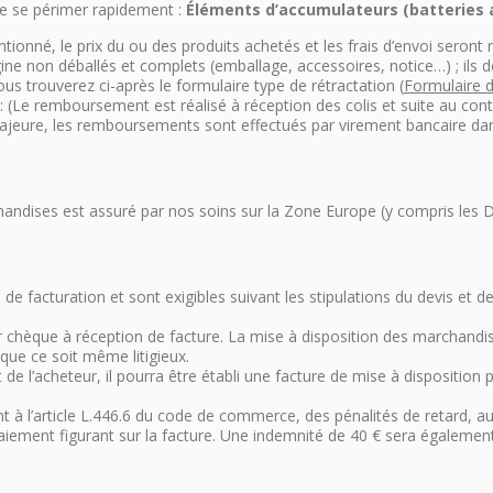
de se périmer rapidement :
Éléments d’accumulateurs (batteries a
tionné, le prix du ou des produits achetés et les frais d’envoi seront 
igine non déballés et complets (emballage, accessoires, notice…) ; ils
ous trouverez ci-après le formulaire type de rétractation (
Formulaire d
e remboursement est réalisé à réception des colis et suite au contrô
majeure, les remboursements sont effectués par virement bancaire da
chandises est assuré par nos soins sur la Zone Europe (y compris le
de facturation et sont exigibles suivant les stipulations du devis e
 chèque à réception de facture. La mise à disposition des marchandise
que ce soit même litigieux.
 de l’acheteur, il pourra être établi une facture de mise à dispositio
 à l’article L.446.6 du code de commerce, des pénalités de retard, a
paiement figurant sur la facture. Une indemnité de 40 € sera égalemen