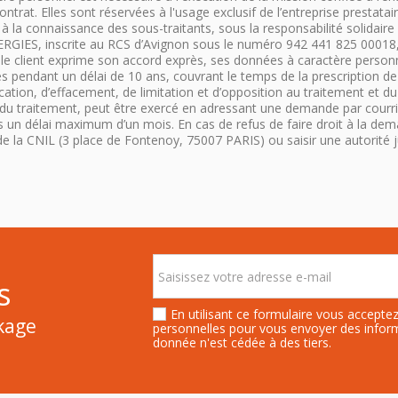
trat. Elles sont réservées à l'usage exclusif de l’entreprise prestatai
 à la connaissance des sous-traitants, sous la responsabilité solidair
GIES, inscrite au RCS d’Avignon sous le numéro 942 441 825 00018, do
 client exprime son accord exprès, ses données à caractère personnell
es pendant un délai de 10 ans, couvrant le temps de la prescription de 
ification, d’effacement, de limitation et d’opposition au traitement et 
alité du traitement, peut être exercé en adressant une demande par cou
n délai maximum d’un mois. En cas de refus de faire droit à la demand
de la CNIL (3 place de Fontenoy, 75007 PARIS) ou saisir une autorité ju
s
En utilisant ce formulaire vous accept
ckage
personnelles pour vous envoyer des info
donnée n'est cédée à des tiers.