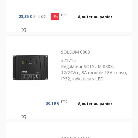
TTC
23,35 €
24,58 €
-5%
Ajouter au panier
SOLSUM 0808
321715
Régulateur SOLSUM 0808,
12/24Vcc, 8A module / 8A conso,
IP32, indicateurs LED
TTC
30,19 €
Ajouter au panier