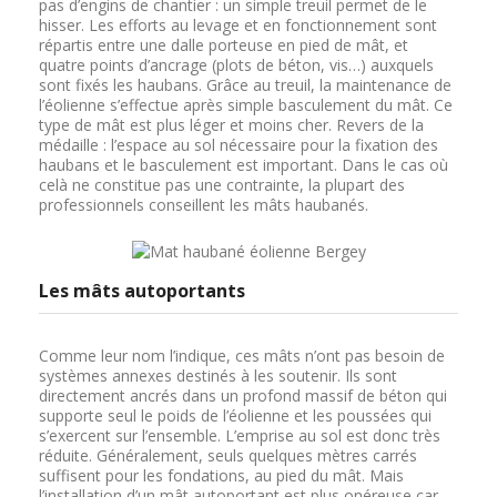
pas d’engins de chantier : un simple treuil permet de le
hisser. Les efforts au levage et en fonctionnement sont
répartis entre une dalle porteuse en pied de mât, et
quatre points d’ancrage (plots de béton, vis…) auxquels
sont fixés les haubans. Grâce au treuil, la maintenance de
l’éolienne s’effectue après simple basculement du mât. Ce
type de mât est plus léger et moins cher. Revers de la
médaille : l’espace au sol nécessaire pour la fixation des
haubans et le basculement est important. Dans le cas où
celà ne constitue pas une contrainte, la plupart des
professionnels conseillent les mâts haubanés.
Les mâts autoportants
Comme leur nom l’indique, ces mâts n’ont pas besoin de
systèmes annexes destinés à les soutenir. Ils sont
directement ancrés dans un profond massif de béton qui
supporte seul le poids de l’éolienne et les poussées qui
s’exercent sur l’ensemble. L’emprise au sol est donc très
réduite. Généralement, seuls quelques mètres carrés
suffisent pour les fondations, au pied du mât. Mais
l’installation d’un mât autoportant est plus onéreuse car