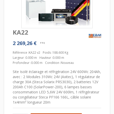
KA22
2 269,26 €
TTC
Référence :
KA22 v2
Poids :
188.600 Kg
Largeur :
0.000 m
Hauteur :
0.000 m
Profondeur :
0.000 m
Condition :
Nouveau
Site Isolé éclairage et réfrigération 24V 600Wc 204Ah,
avec : 2 Modules 310Wc 24V (Axitec), 1 régulateur de
charge 30A (Steca Solarix PRS3030), 2 batteries 12V
200Ah C100 (SolarPower-200), 6 lampes basses
consommation LED 5,6W 24V 600lm, 1 réfrigérateur
ou congélateur Steca PF166 166L, câble solaire
1x4mm² longueur 20m