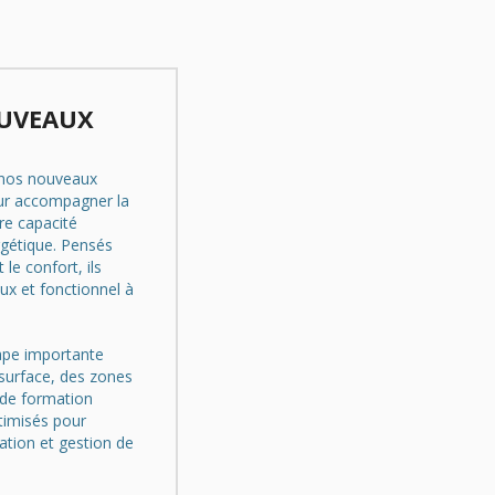
OUVEAUX
nos nouveaux
ur accompagner la
re capacité
rgétique. Pensés
 le confort, ils
x et fonctionnel à
ape importante
surface, des zones
 de formation
ptimisés pour
lation et gestion de