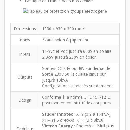
Fabriqué en France dans nos ateliers.
Dimensions
1550 x 950 x 300 mm*
Poids
*Varie selon équipement
14kWc et Voc jusqu’à 600V en solaire
Inputs
2,0kW jusqu’à 250V en éolien
Sorties DC 24V ou 48V sur demande
Sortie 230V 50Hz qualité sinus pur
Outputs
jusqu’à 10kVA
Configurations triphasés sur demande
Conforme à la norme UTE 15-712-2,
Design
positionnement intuitif des coupures
Studer Innotec
: XTS (0,9 à 1,4kVA),
XTM (1,5 à 4kVA), XTH (3 à 8kVA)
Victron Energy
: Phoenix et Multiplus
Onduleur