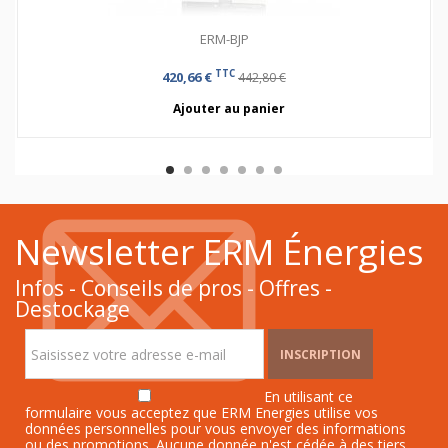
ERM-BJP
TTC
420,66 €
442,80 €
Ajouter au panier
Newsletter ERM Énergies
Infos - Conseils de pros - Offres -
Destockage
INSCRIPTION
En utilisant ce
formulaire vous acceptez que ERM Energies utilise vos
données personnelles pour vous envoyer des informations
ou des promotions. Aucune donnée n'est cédée à des tiers.