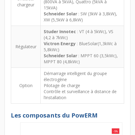
(800VA à 5kVA), Quattro (5kVA à
chargeur
15kVA)
Schneider Solar
: SW (3kW à 3,8kW),
XW (5,5kW à 6,8kW)
Studer Innotec
: VT (4 à 5kWc), VS
(4,2 à 7kWc)
Victron Energy
: BlueSolar(1,3kWc à
Régulateur
5,8kWc)
Schneider Solar
: MPPT 60 (3,5kWc),
MPPT 80 (4,8kWc)
Démarrage intelligent du groupe
électrogène
Option
Pilotage de charge
Contrôle et surveillance à distance de
l’installation
Les composants du PowERM
-5%