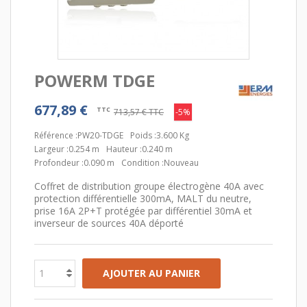
POWERM TDGE
677,89 €
TTC
713,57 €
TTC
-5%
Référence :
PW20-TDGE
Poids :
3.600 Kg
Largeur :
0.254 m
Hauteur :
0.240 m
Profondeur :
0.090 m
Condition :
Nouveau
Coffret de distribution groupe électrogène 40A avec
protection différentielle 300mA, MALT du neutre,
prise 16A 2P+T protégée par différentiel 30mA et
inverseur de sources 40A déporté
AJOUTER AU PANIER