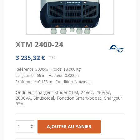
XTM 2400-24
3 235,32 €
TTC
Référence :
303043
Poids :
18.000 Kg
Largeur :
0.466 m
Hauteur :
0.322 m
Profondeur :
0.133 m
Condition :
Nouveau
Onduleur chargeur Studer XTM, 24Vdc, 230Vac,
2000VA, Sinusoïdal, Fonction Smart-boost, Chargeur
55A
AJOUTER AU PANIER