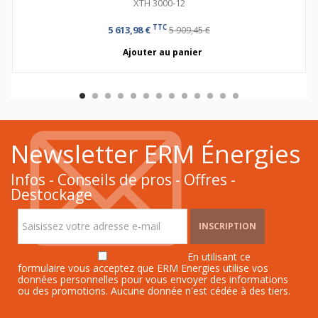
XTH 3000-12
TTC
5 613,98 €
5 909,45 €
Ajouter au panier
Newsletter ERM Énergies
Infos - Conseils de pros - Offres -
Destockage
INSCRIPTION
En utilisant ce
formulaire vous acceptez que ERM Energies utilise vos
données personnelles pour vous envoyer des informations
ou des promotions. Aucune donnée n'est cédée à des tiers.