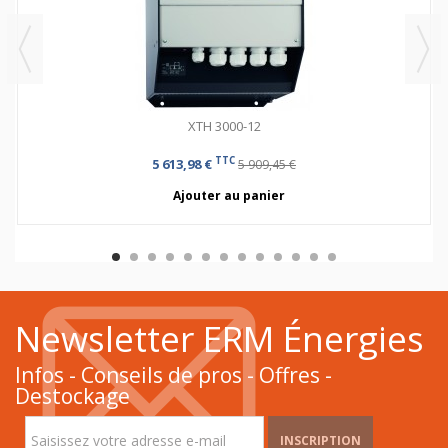
XTH 3000-12
TTC
5 613,98 €
5 909,45 €
Ajouter au panier
Newsletter ERM Énergies
Infos - Conseils de pros - Offres -
Destockage
INSCRIPTION