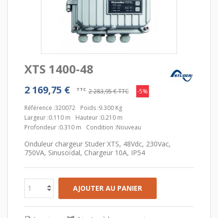
XTS 1400-48
2 169,75 €
TTC
2 283,95 €
TTC
-5%
Référence :
320072
Poids :
9.300 Kg
Largeur :
0.110 m
Hauteur :
0.210 m
Profondeur :
0.310 m
Condition :
Nouveau
Onduleur chargeur Studer XTS, 48Vdc, 230Vac,
750VA, Sinusoïdal, Chargeur 10A, IP54
AJOUTER AU PANIER