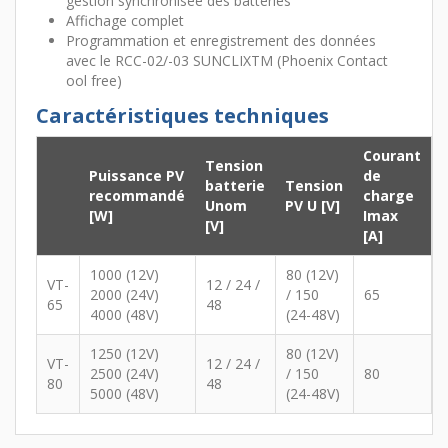
gestion synchronisée des batteries
Affichage complet
Programmation et enregistrement des données
avec le RCC-02/-03 SUNCLIXTM (Phoenix Contact
ool free)
Caractéristiques techniques
Courant
Tension
Puissance PV
de
batterie
Tension
recommandé
charge
Unom
PV U [V]
[W]
Imax
[V]
[A]
1000 (12V)
80 (12V)
VT-
12 / 24 /
2000 (24V)
/ 150
65
65
48
4000 (48V)
(24-48V)
1250 (12V)
80 (12V)
VT-
12 / 24 /
2500 (24V)
/ 150
80
80
48
5000 (48V)
(24-48V)