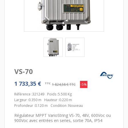
VS-70
1 733,35 €
TTC
1 824,58 €
TTC
-5%
Référence :
321249
Poids :
5.500 Kg
Largeur :
0.350 m
Hauteur :
0.220 m
Profondeur :
0.120 m
Condition :
Nouveau
Régulateur MPPT VarioString VS-70, 48V, 600Voc ou
900Voc avec entrées en series, sortie 70A, IP54