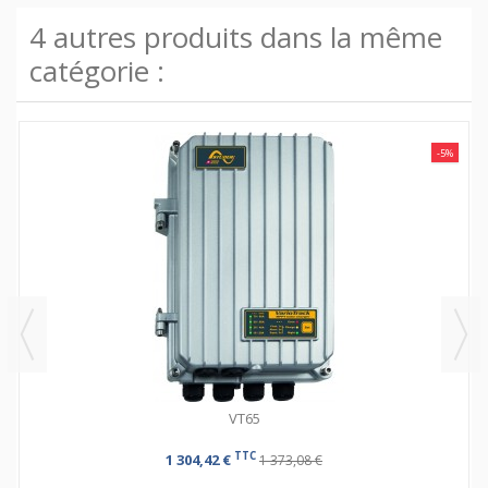
4 autres produits dans la même
catégorie :
-5%
VT65
TTC
1 304,42 €
1 373,08 €