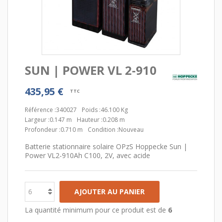
SUN | POWER VL 2-910
435,95 €
TTC
Référence :
340027
Poids :
46.100 Kg
Largeur :
0.147 m
Hauteur :
0.208 m
Profondeur :
0.710 m
Condition :
Nouveau
Batterie stationnaire solaire OPzS Hoppecke Sun |
Power VL2-910Ah C100, 2V, avec acide
AJOUTER AU PANIER
La quantité minimum pour ce produit est de
6