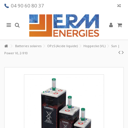
04 90 60 80 37
Batteries solaires
OPzS (Acide liquide)
Hoppecke (VL)
Sun |
Power VL 2-910