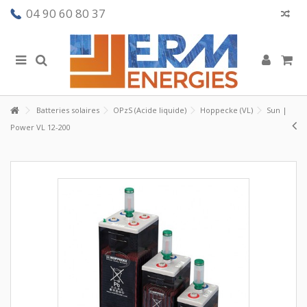
04 90 60 80 37
Batteries solaires
OPzS (Acide liquide)
Hoppecke (VL)
Sun |
Power VL 12-200