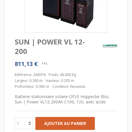
SUN | POWER VL 12-
200
811,13 €
TTC
Référence :
340076
Poids :
49.000 Kg
Largeur :
0.380 m
Hauteur :
0.205 m
Profondeur :
0.385 m
Condition :
Nouveau
Batterie stationnaire solaire OPzS Hoppecke Bloc
Sun | Power VL12-200Ah C100, 12V, avec acide
AJOUTER AU PANIER