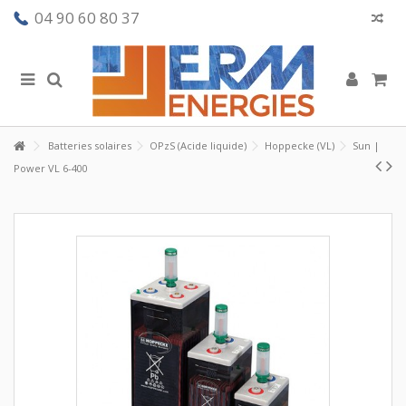
04 90 60 80 37
Batteries solaires
OPzS (Acide liquide)
Hoppecke (VL)
Sun |
Power VL 6-400