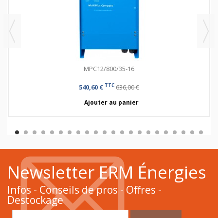
MPC12/800/35-16
TTC
540,60 €
636,00 €
Ajouter au panier
Newsletter ERM Énergies
Infos - Conseils de pros - Offres -
Destockage