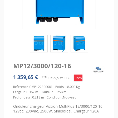
MP12/3000/120-16
1 359,65 €
TTC
1 599,59 €
TTC
-15%
Référence :
PMP122300001
Poids :
18.000 Kg
Largeur :
0.362 m
Hauteur :
0.258 m
Profondeur :
0.218 m
Condition :
Nouveau
Onduleur chargeur Victron MultiPlus 12/3000/120-16,
12Vdc, 230Vac, 2500W, Sinusoïdal, Chargeur 120A